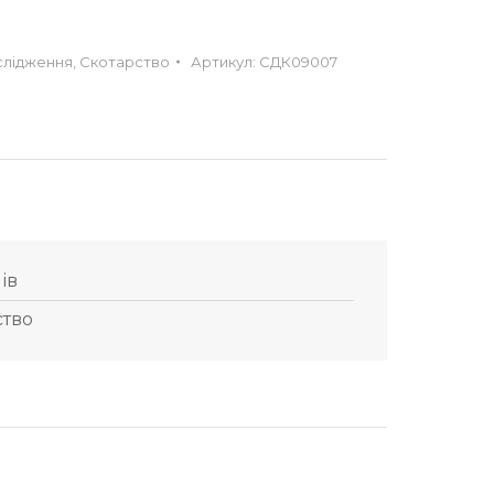
(
слідження
,
Скотарство
Артикул:
СДК09007
(
(
нів
ство