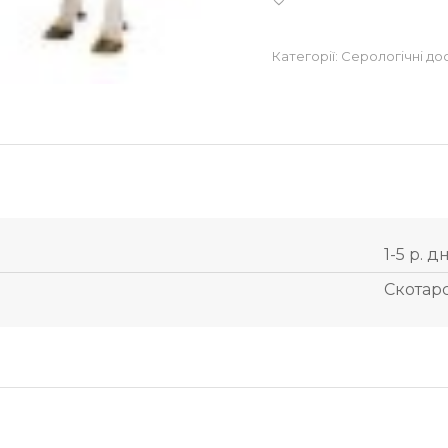
Категорії:
Серологічні до
1-5 р. д
Скотар