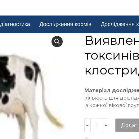
діагностика
Дослідження кормів
Дослідження х
Виявлен
токсині
клостри
Матеріал дослідж
кількість для дослід
із кожної вікової гр
Додат