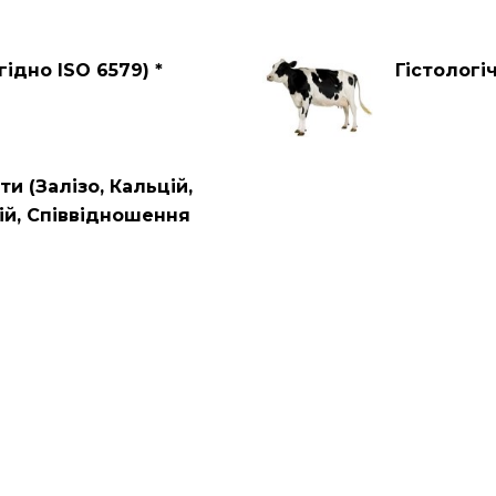
гідно ISO 6579) *
Гістологі
и (Залізо, Кальцій,
ій, Співвідношення