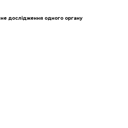
чне дослідження одного органу
(