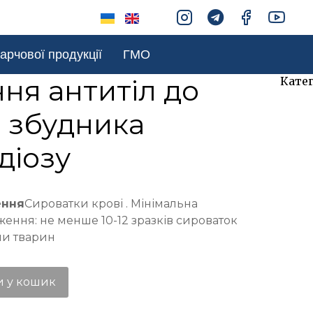
арчової продукції
ГМО
ня антитіл до
Катег
Вете
в збудника
діагн
(727)
діозу
Ск
(13
ення
Сироватки крові . Мінімальна
ження: не менше 10-12 зразків сироваток
упи тварин
и у кошик
(