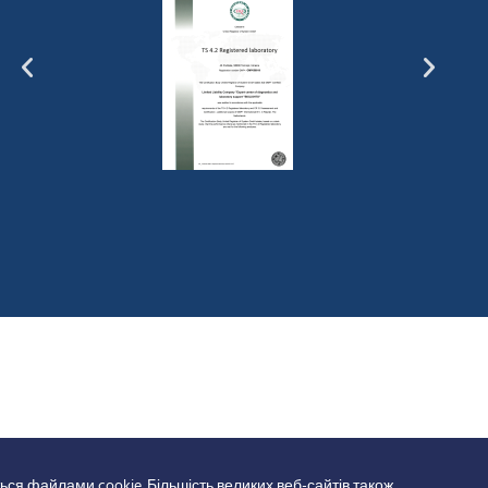
ься файлами cookie. Більшість великих веб-сайтів також