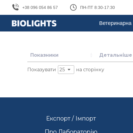
+38 096 054 86 57
ПН-ПТ 8:30-17:30
Ветеринарна 
Показники
Детальніше
Показувати
на сторінку
Експорт / Імпорт
Про Лабораторію