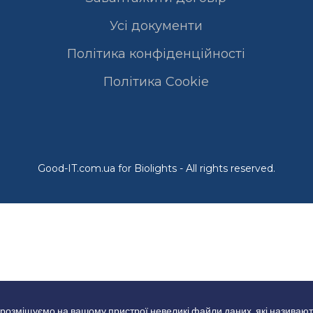
Усі документи
Політика конфіденційності
Полiтика Cookie
Good-IT.com.ua for Biolights - All rights reserved.
 розміщуємо на вашому пристрої невеликі файли даних, які називают