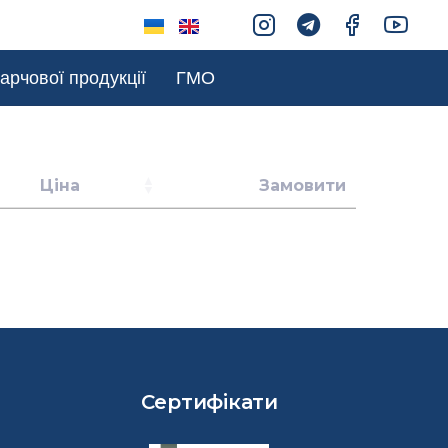
арчової продукції
ГМО
Ціна
Замовити
Сертифікати