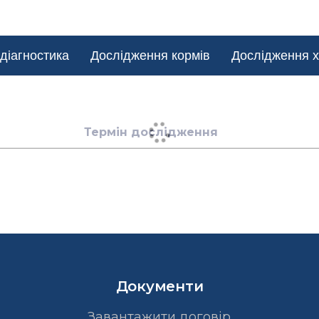
діагностика
Дослідження кормів
Дослідження х
Термін дослідження
Документи
Завантажити договір