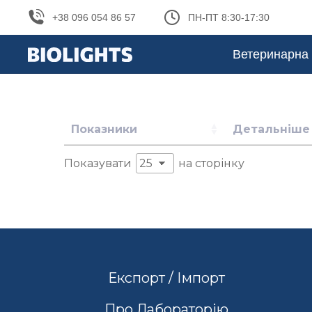
+38 096 054 86 57
ПН-ПТ 8:30-17:30
Ветеринарна 
Показники
Детальніше
Показувати
на сторінку
Експорт / Імпорт
Про Лабораторію