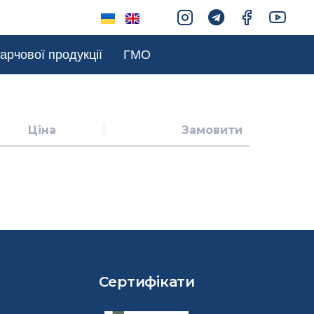
арчової продукції
ГМО
Ціна
Замовити
Сертифікати