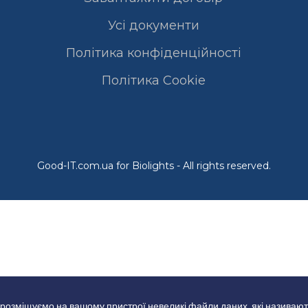
Усі документи
Політика конфіденційності
Полiтика Cookie
Good-IT.com.ua for Biolights - All rights reserved.
 розміщуємо на вашому пристрої невеликі файли даних, які називают