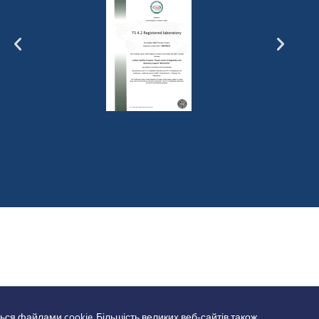
ься файлами cookie. Більшість великих веб-сайтів також