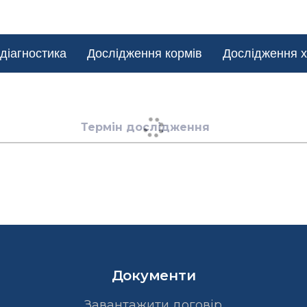
діагностика
Дослідження кормів
Дослідження х
Термін дослідження
Документи
Завантажити договір