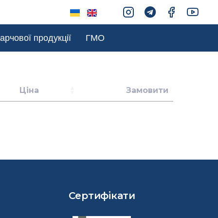
арчової продукції
ГМО
Ціна
Замовити
Сертифікати