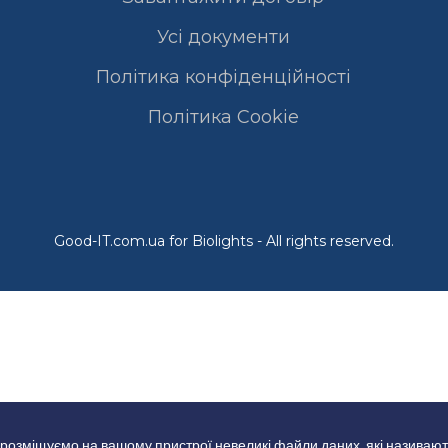
Усі документи
Політика конфіденційності
Полiтика Cookie
Good-IT.com.ua for Biolights - All rights reserved.
 розміщуємо на вашому пристрої невеликі файли даних, які називают