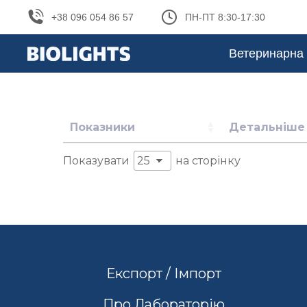
+38 096 054 86 57
ПН-ПТ 8:30-17:30
Ветеринарна 
Показники
Детальніше
Показувати
на сторінку
Експорт / Імпорт
Про Лабораторію