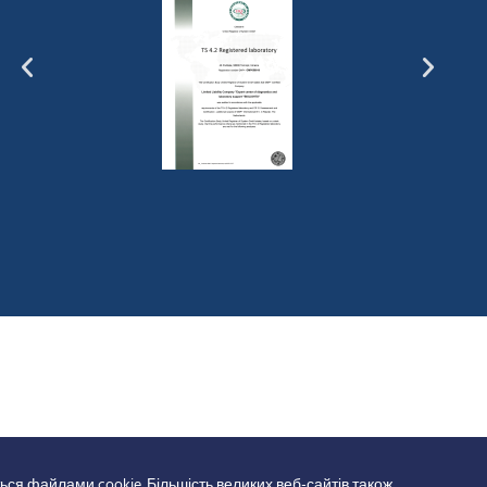
ься файлами cookie. Більшість великих веб-сайтів також