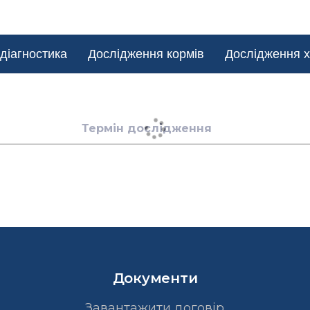
діагностика
Дослідження кормів
Дослідження х
Термін дослідження
Документи
Завантажити договір