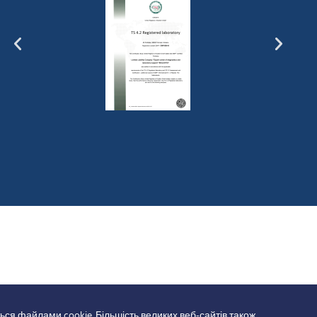
ься файлами cookie. Більшість великих веб-сайтів також