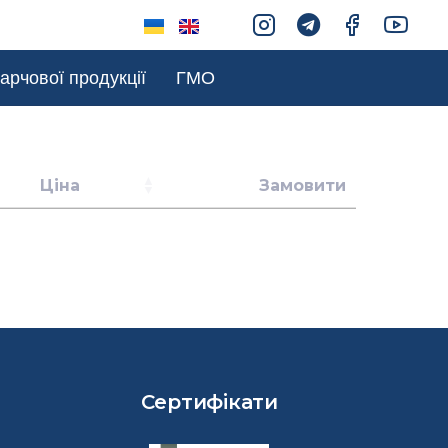
арчової продукції
ГМО
Ціна
Замовити
Сертифікати