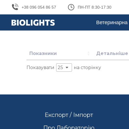
+38 096 054 86 57
ПН-ПТ 8:30-17:30
Ветеринарна 
Показники
Детальніше
Показувати
на сторінку
Експорт / Імпорт
Про Лабораторію