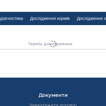
діагностика
Дослідження кормів
Дослідження х
Термін дослідження
Документи
Завантажити договір