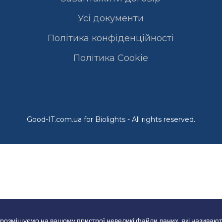
Усі документи
Політика конфіденційності
Полiтика Cookie
Good-IT.com.ua for Biolights - All rights reserved.
 розміщуємо на вашому пристрої невеликі файли даних, які називают