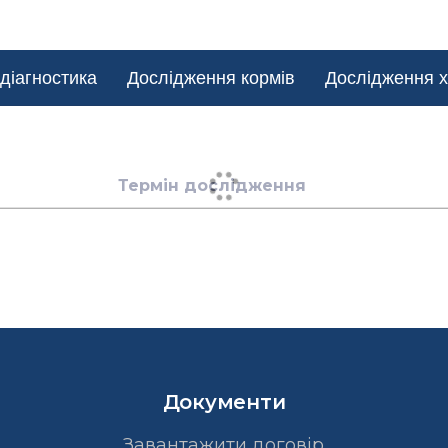
діагностика
Дослідження кормів
Дослідження х
Термін дослідження
Документи
Завантажити договір