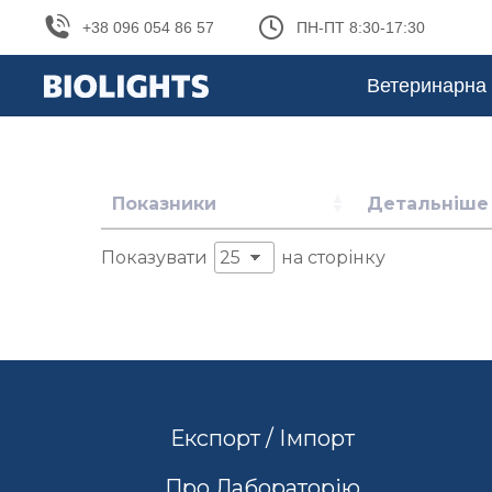
+38 096 054 86 57
ПН-ПТ 8:30-17:30
Ветеринарна 
Показники
Детальніше
Показувати
на сторінку
Експорт / Імпорт
Про Лабораторію