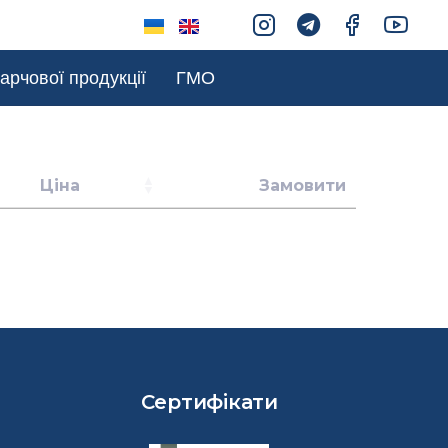
арчової продукції
ГМО
Ціна
Замовити
Сертифікати