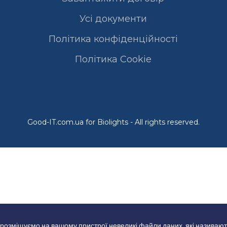
Усі документи
Політика конфіденційності
Полiтика Cookie
Good-IT.com.ua for Biolights - All rights reserved.
 розміщуємо на вашому пристрої невеликі файли даних, які називают