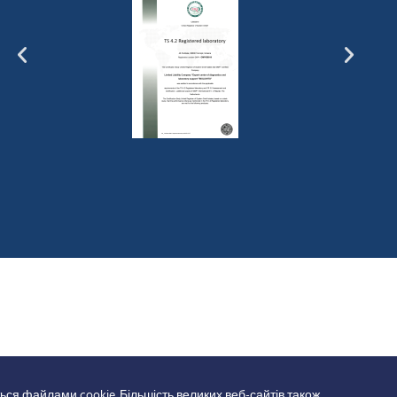
ься файлами cookie. Більшість великих веб-сайтів також