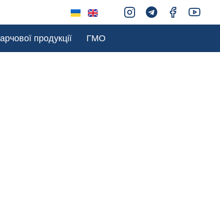
арчової продукції
ГМО