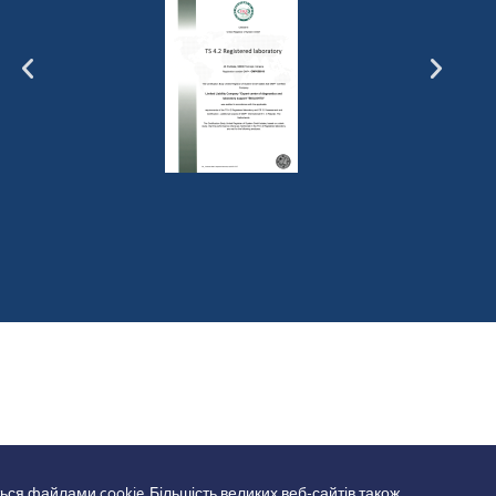
ься файлами cookie. Більшість великих веб-сайтів також