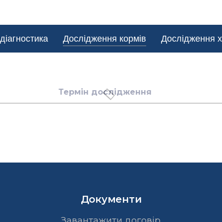
діагностика
Дослідження кормів
Дослідження х
Термін дослідження
Документи
Завантажити договір