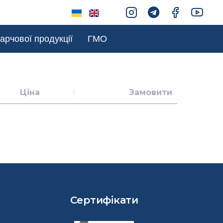
арчової продукції
ГМО
Ціна
Замовити
Сертифікати