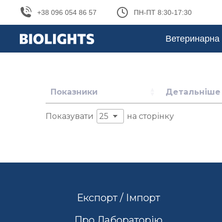
+38 096 054 86 57
ПН-ПТ 8:30-17:30
Ветеринарна 
Показники
Детальніше
Показувати
на сторінку
Експорт / Імпорт
Про Лабораторію