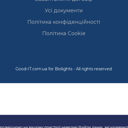
Усі документи
Політика конфіденційності
Полiтика Cookie
Good-IT.com.ua for Biolights - All rights reserved.
 розміщуємо на вашому пристрої невеликі файли даних, які називают