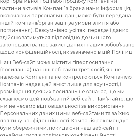
корпоративної події або продажу Компанії чи
частини активів Компанії зібрана нами інформація,
включаючи персональні дані, може бути передана
іншій компанії/організації (за умови злиття або
поглинання). Безсумнівно, усі такі передачі даних
здійснюватимуться відповідно до чинного
законодавства про захист даних і наших зобов’язань
щодо конфіденційності, як зазначено в цій Політиці.
Наш Веб-сайт може містити гіперпосилання
(посилання) на інші веб-сайти третіх осіб, які не
належать Компанії та не контролюються Компанією.
Компанія надає цей вміст лише для зручності, і
розміщення деяких посилань не означає, що ми
схвалюємо цей пов’язаний веб-сайт. Пам’ятайте, що
ми не несемо відповідальності за використання
Персональних даних цими веб-сайтами та за їхню
політику конфіденційності. Компанія рекомендує
бути обережними, покидаючи наш веб-сайт, і
ознайомитися з політикою конфіденційності