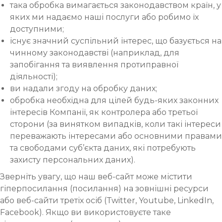
така обробка вимагається законодавством країн, у
яких ми надаємо наші послуги або робимо їх
доступними;
існує значний суспільний інтерес, що базується на
чинному законодавстві (наприклад, для
запобігання та виявлення протиправної
діяльності);
ви надали згоду на обробку даних;
обробка необхідна для цілей будь-яких законних
інтересів Компанії, як контролера або третьої
сторони (за винятком випадків, коли такі інтереси
переважають інтересами або основними правами
та свободами суб’єкта даних, які потребують
захисту персональних даних).
Зверніть увагу, що наш веб-сайт може містити
гіперпосилання (посилання) на зовнішні ресурси
або веб-сайти третіх осіб (Twitter, Youtube, LinkedIn,
Facebook). Якщо ви використовуєте таке