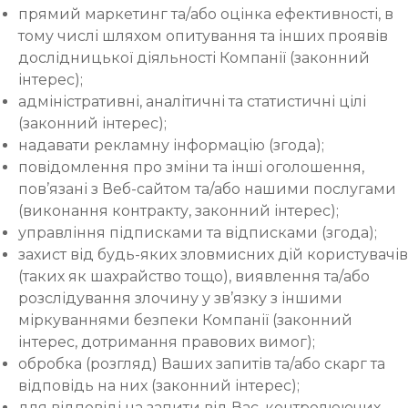
прямий маркетинг та/або оцінка ефективності, в
тому числі шляхом опитування та інших проявів
дослідницької діяльності Компанії (законний
інтерес);
адміністративні, аналітичні та статистичні цілі
(законний інтерес);
надавати рекламну інформацію (згода);
повідомлення про зміни та інші оголошення,
пов’язані з Веб-сайтом та/або нашими послугами
(виконання контракту, законний інтерес);
управління підписками та відписками (згода);
захист від будь-яких зловмисних дій користувачів
(таких як шахрайство тощо), виявлення та/або
розслідування злочину у зв’язку з іншими
міркуваннями безпеки Компанії (законний
інтерес, дотримання правових вимог);
обробка (розгляд) Ваших запитів та/або скарг та
відповідь на них (законний інтерес);
для відповіді на запити від Вас, контролюючих