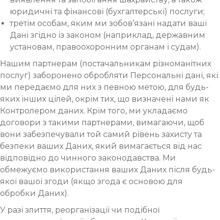
юридичні та фінансові (бухгалтерські) послуги;
третім особам, яким ми зобов’язані надати ваші
Дані згідно із законом (наприклад, державним
установам, правоохоронним органам і судам).
Нашим партнерам (постачальникам різноманітних
послуг) заборонено обробляти Персональні дані, які
ми передаємо для них з певною метою, для будь-
яких інших цілей, окрім тих, що визначені нами як
Контролером даних. Крім того, ми укладаємо
договори з такими партнерами, вимагаючи, щоб
вони забезпечували той самий рівень захисту та
безпеки ваших Даних, який вимагається від нас
відповідно до чинного законодавства. Ми
обмежуємо використання ваших Даних після будь-
якої вашої згоди (якщо згода є основою для
обробки Даних).
У разі злиття, реорганізації чи подібної