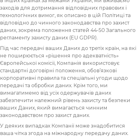
в інших країнах за межами України, ми вживаємо
заходів для дотримання відповідних правових і
технологічних вимог, як описано в цій Політиці та
відповідно до чинного законодавства про захист
даних, зокрема положення статей 44-50 Загального
регламенту захисту даних (EU GDPR).
Під час передачі ваших Даних до третіх країн, на які
не поширюється «рішення про адекватність»
Європейської комісії, Компанія використовує
стандартні договірні положення, обов’язкові
корпоративні правила та спеціальні угоди щодо
передачі та обробки даних. Крім того, ми
вимагатимемо від усіх одержувачів даних
забезпечити належний рівень захисту та безпеки
ваших Даних, який вимагається чинним
законодавством про захист даних.
У деяких випадках Компанії може знадобитися
ваша чітка згода на міжнародну передачу даних.