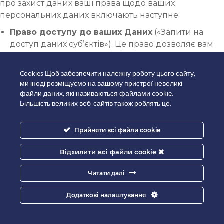
про захист даних ваші права щодо ваших
персональних даних включають наступне:
Право доступу до ваших Даних
(«Запити на
доступ даних суб’єктів»). Це право дозволяє вам
отримати копію ваших Даних, які ми обробляємо, і
дізнатися детальну інформацію про те, як і чому
Cookies Щоб забезпечити належну роботу цього сайту,
ми обробляємо ці Дані. Ви можете прочитати
ми іноді розміщуємо на вашому пристрої невеликі
загальну інформацію про те, які персональні дані
файли даних, які називаються файлами cookie.
Більшість великих веб-сайтів також роблять це.
ми обробляємо та з якою метою, у цій Політиці.
Якщо ви хочете дізнатися більше, але не можете
знайти цю інформацію в Політиці, ви можете
Прийняти всі файли cookie
запитати цю інформацію у нас, зокрема,
зв’язавшись з нашим спеціалістом із захисту
Відхилити всі файли cookie
даних (див. контакти в наступному розділі нижче).
Читати далі
Право на виправлення
дозволяє вам змінити
будь-які неповні або неточні дані про вас, які ми
Додаткові налаштування
обробляємо. Якщо ви виявите, що деякі ваші Дані,
які ми обробляємо, є неправильними або