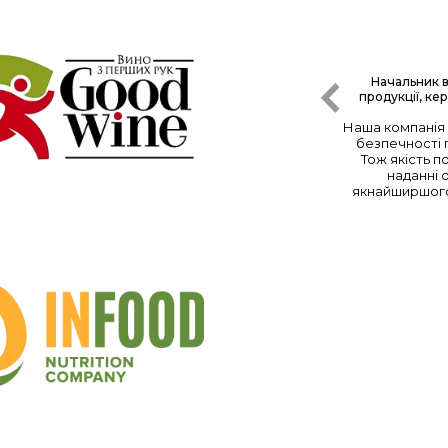
ксій Володимирович Льодін
Начальник в
кар мережі ветеринарних клінік "Зоолюкс"
продукції, ке
ая лаборатория и специалисты! Все
Наша компанія 
а долго перечислять, но основными для
безпечності п
ся следующие: наличие обратной связи,
Тож якість п
 персонал, открытость к сотрудничеству,
наданні 
орудование, система контроля качества.
якнайширшого
аботы с лабораторией "Биолайтс" наши
 в диагностике многих болезней у наших
иентов безусловно увеличились.