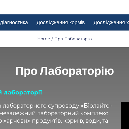
діагностика
Дослідження кормів
Дослідження х
Home
Про Лабораторію
Про Лабораторію
й лабораторії
а лабораторного супроводу «Біолайтс»
, незалежний лабораторний комплекс
харчових продуктів, кормів, води, та