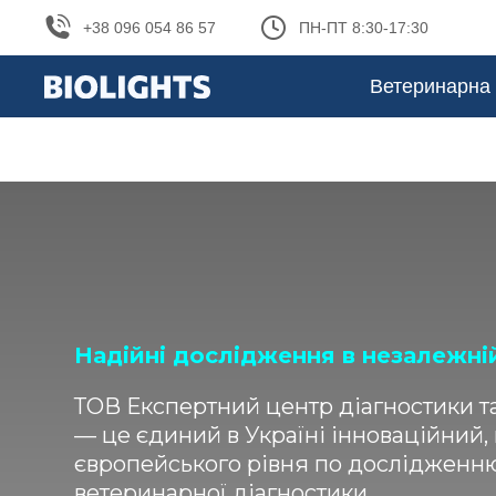
+38 096 054 86 57
ПН-ПТ 8:30-17:30
Ветеринарна 
You are here:
Надійні дослідження в незалежні
ТОВ Експертний центр діагностики т
— це єдиний в Україні інноваційний
європейського рівня по дослідженню 
ветеринарної діагностики.