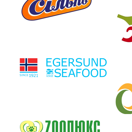
Оле
ін Олександр Володимирович
Головний лі
Дирекор ТОВ "ІнФуд"
Отличн
преимуществ
 єдиний в Україні експертний центр, з яким
нас являют
егко співпрацювати. Професійний персонал,
компетентный
німум тяганини, максимум якості.
передовое об
С начала р
возможности
пац