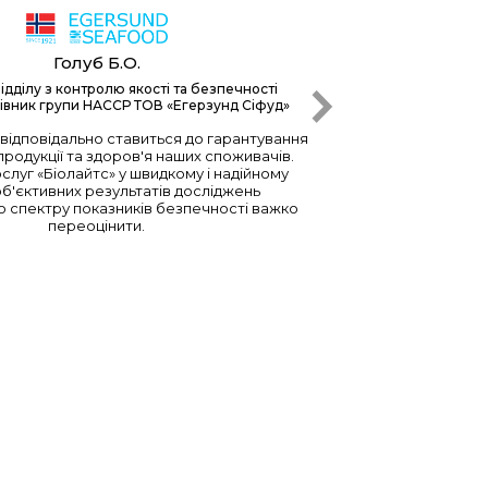
Голуб Б.О.
ідділу з контролю якості та безпечності
рівник групи НАССР ТОВ «Егерзунд Сіфуд»
відповідально ставиться до гарантування
родукції та здоров'я наших споживачів.
ослуг «Біолайтс» у швидкому і надійному
об'єктивних результатів досліджень
 спектру показників безпечності важко
переоцінити.
Директор д
вдо
З Біолайтс ми сп
що в Україні 
унікальним о
компетентним
Щ