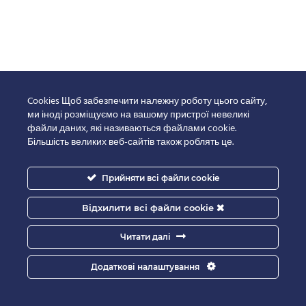
похідних
(12)
Якісне
визначення
ГМО та їх
похідних
Cookies Щоб забезпечити належну роботу цього сайту,
(ідентифікація
ми іноді розміщуємо на вашому пристрої невеликі
ліній ГМО)
файли даних, які називаються файлами cookie.
(12)
Більшість великих веб-сайтів також роблять це.
Якісне
визначення
ГМО та їх
Прийняти всі файли cookie
похідних
(скринінг)
Відхилити всі файли cookie
(12)
Майонез
Читати далі
(6)
Мікологічні
Додаткові налаштування
дослідження
(4)