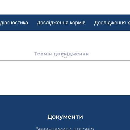
діагностика
Дослідження кормів
Дослідження х
Термін дослідження
Документи
Завантажити договір