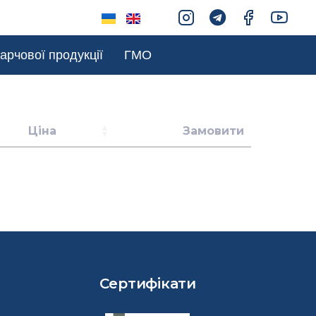
арчової продукції
ГМО
Ціна
Замовити
Сертифікати