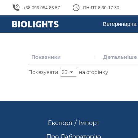
+38 096 054 86 57
ПН-ПТ 8:30-17:30
Ветеринарна 
Показники
Детальніше
Показувати
на сторінку
Експорт / Імпорт
Про Лабораторію