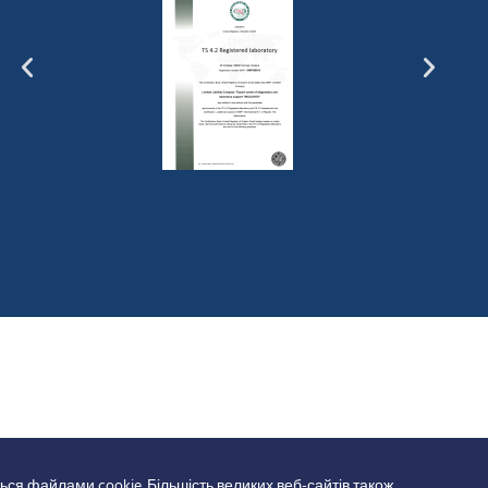
ься файлами cookie. Більшість великих веб-сайтів також