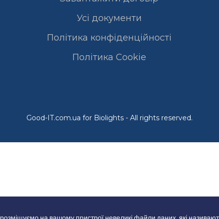
Усі документи
Політика конфіденційності
Полiтика Cookie
Good-IT.com.ua for Biolights - All rights reserved.
 розміщуємо на вашому пристрої невеликі файли даних, які називают