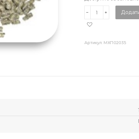
Додат
Артикул:
МХП02035