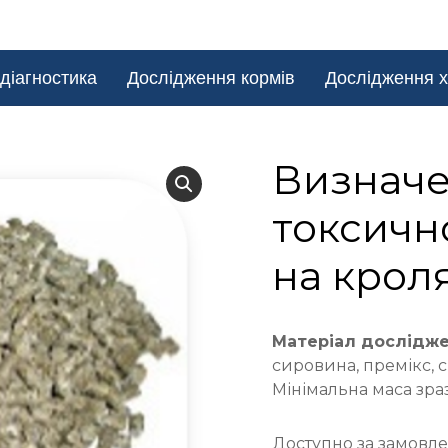
діагностика
Дослідження кормів
Дослідження х
Визначе
токсичн
на крол
Матеріал дослідж
сировина, премікс, с
Мінімальна маса зраз
Доступно за замовл