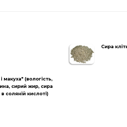
Сира кліт
 макуха" (вологість,
ина, сирий жир, сира
 в соляній кислоті)