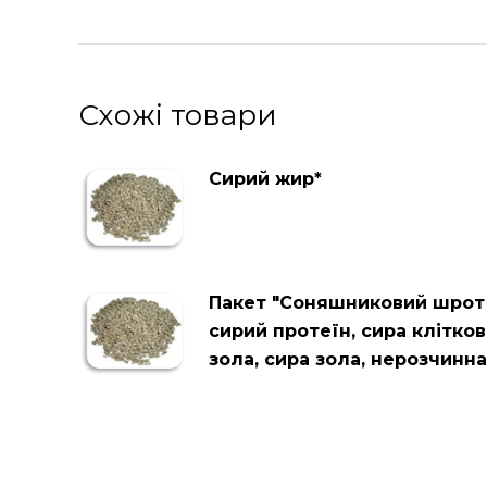
Схожі товари
Сирий жир*
Пакет "Соняшниковий шрот і
сирий протеїн, сира клітков
зола, сира зола, нерозчинна