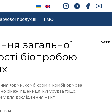
арчової продукції
ГМО
ння загальної
Катег
Вете
ості біопробою
діагн
(727)
ях
Ск
(13
ення
Корми, комбікорми, комбікормова
іно сінаж, пшениця, кукурудза тощо.
ку для дослідження – 1 кг.
енням