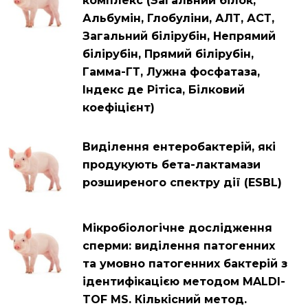
комплекс (Загальний білок,
Альбумін, Глобуліни, АЛТ, АСТ,
Загальний білірубін, Непрямий
білірубін, Прямий білірубін,
Гамма-ГТ, Лужна фосфатаза,
Індекс де Рітіса, Білковий
коефіцієнт)
Виділення ентеробактерій, які
продукують бета-лактамази
розширеного спектру дії (ESBL)
Мікробіологічне дослідження
сперми: виділення патогенних
та умовно патогенних бактерій з
ідентифікацією методом MALDI-
TOF MS. Кількісний метод.