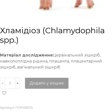
Хламідіоз (Chlamydophila
spp.)
Матеріал дослідження
Цервікальний зішкріб,
навколоплідна рідина, плацента, плацентарний
зішкріб, вагінальний зішкріб
Додати у кошик
Артикул:
ПЛР08013