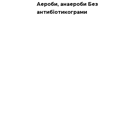
Аероби, анаероби Без
антибіотикограми