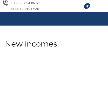
+38 096 054 86 57
ПН-ПТ 8:30-17:30
You are here:
New incomes
Визначення бактерицидного
Визначення ефективності дії