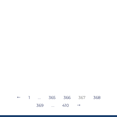
Масова частка загальної суми
Масова частка формальдегіду
натрію хлориду, калію хлориду
і кальцію хлориду
1
…
365
366
367
368
369
…
410