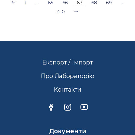
1
…
65
66
67
68
69
…
410
Експорт / Імпорт
Про Лабораторію
Контакти
Документи