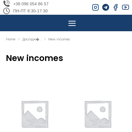
+38 096 054 86 57
ПН-ПТ 8:30-17:30
Home
Дослідж�…
New incomes
You are here:
New incomes