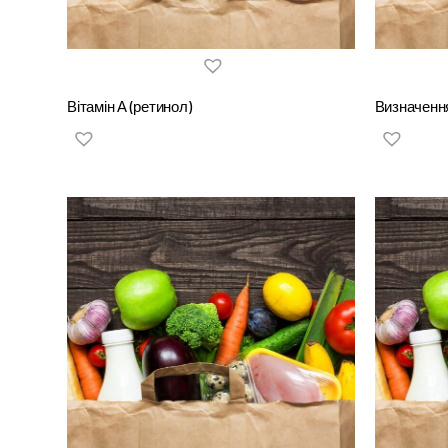
Вітамін А (ретинол)
Визначення 