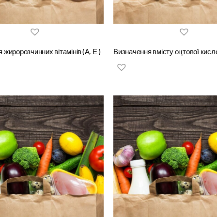
жиророзчинних вітамінів (А, Е )
Визначення вмісту оцтової кисл