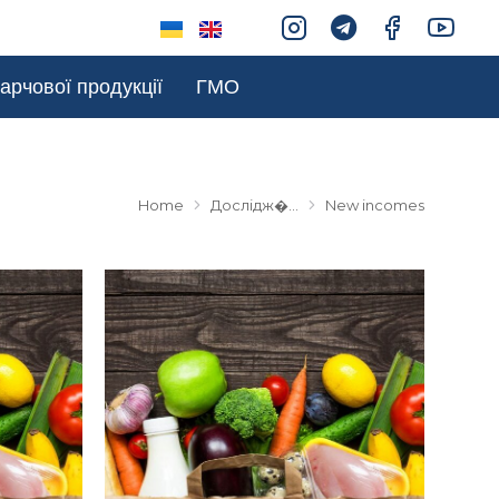
арчової продукції
ГМО
Home
Дослідж�…
New incomes