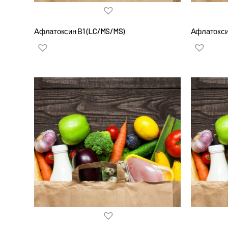
Афлатоксин В1 (LC/MS/MS)
Афлатокси