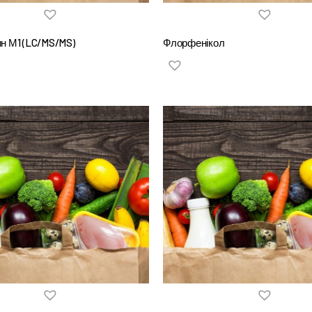
н М1 (LC/MS/MS)
Флорфенікол