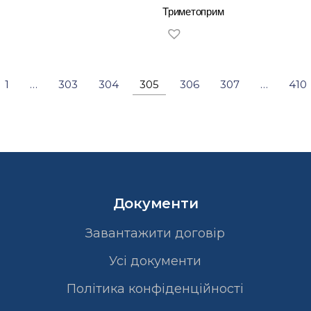
Триметоприм
1
…
303
304
305
306
307
…
410
Документи
Завантажити договір
Усі документи
Політика конфіденційності