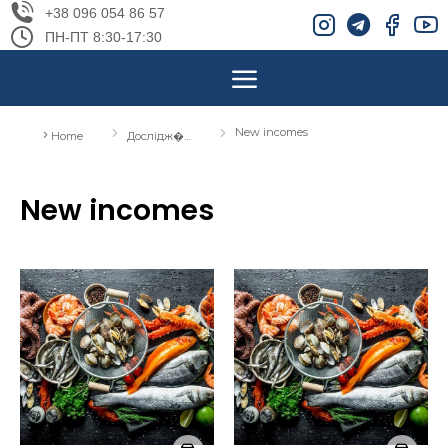
+38 096 054 86 57
ПН-ПТ 8:30-17:30
New incomes
You are here:
Home
Дослідж�…
New incomes