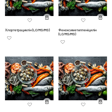
Хлортетрациклін (LC/MS/MS)
Феноксиметилпеніцилін
(LC/MS/MS)