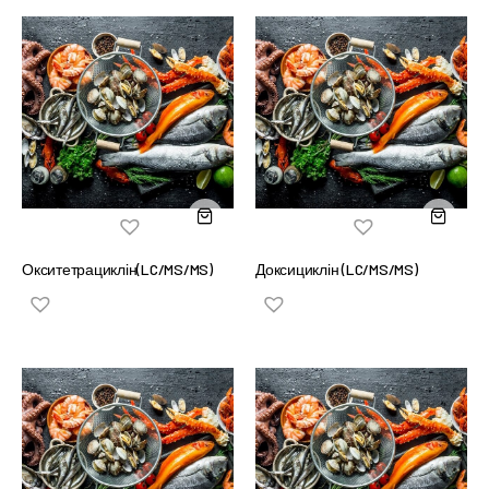
Окситетрациклін(LC/MS/MS)
Доксициклін (LC/MS/MS)