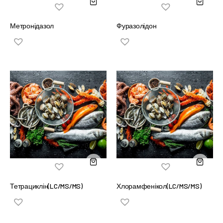
Метронідазол
Фуразолідон
Тетрациклін(LC/MS/MS)
Хлорамфенікол(LC/MS/MS)