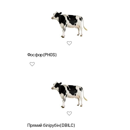
Фосфор (PHOS)
Прямий білірубін (DBILC)