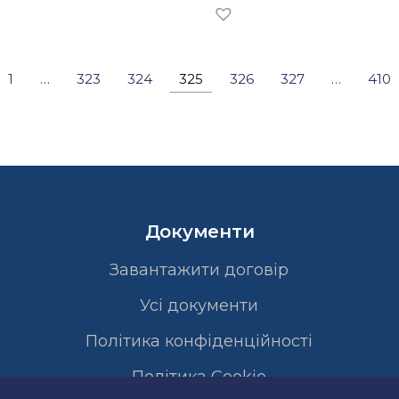
1
…
323
324
325
326
327
…
410
Документи
Завантажити договір
Усі документи
Політика конфіденційності
Полiтика Cookie