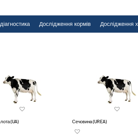
діагностика
Дослідження кормів
Дослідження х
лота (UA)
Сечовина (UREA)