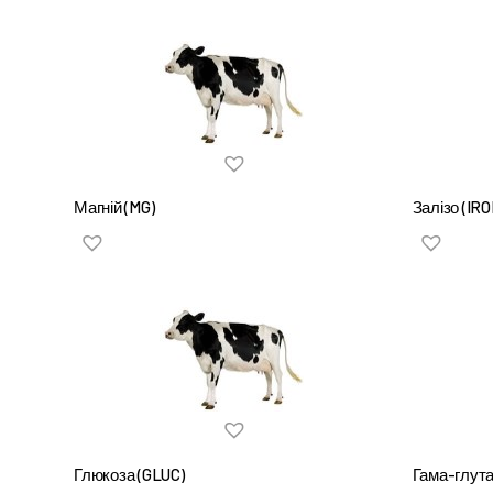
Магній (MG)
Залізо (IRO
Глюкоза (GLUC)
Гама-глут