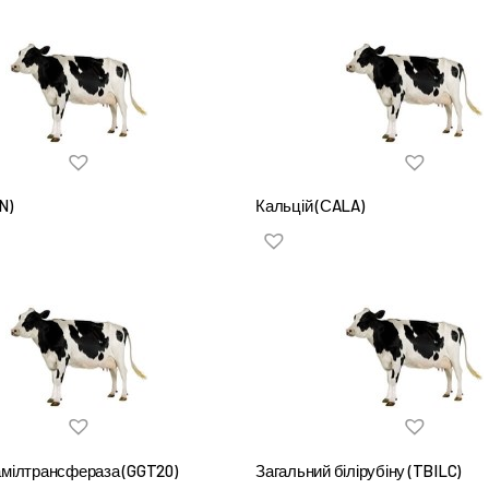
N)
Кальцій (СALA)
амілтрансфераза (GGT20)
Загальний білірубіну (TBILC)