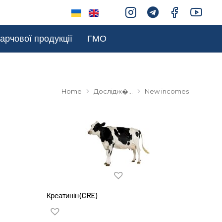
арчової продукції
ГМО
Home
Дослідж�…
New incomes
Креатинін (CRE)