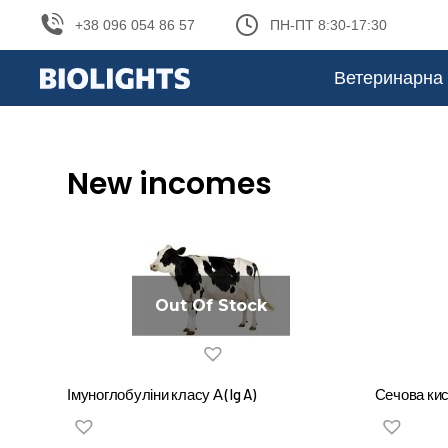
+38 096 054 86 57
ПН-ПТ 8:30-17:30
Ветеринарна 
New incomes
You are here:
Out Of Stock
Імуноглобуліни класу А (Ig A)
Сечова кис