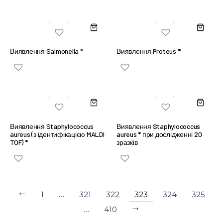
Виявлення Salmonella *
Виявлення Proteus *
Виявлення Staphylococcus
Виявлення Staphylococcus
aureus (з ідентифікацією MALDI
aureus * при дослідженні 20
TOF) *
зразків
1
…
321
322
323
324
325
…
410