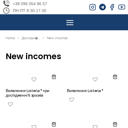
+38 096 054 86 57
ПН-ПТ 8:30-17:30
Home
Дослідж�…
New incomes
You are here:
New incomes
Виявлення Listeria * при
Виявлення Listeria *
дослідженні 5 зразків