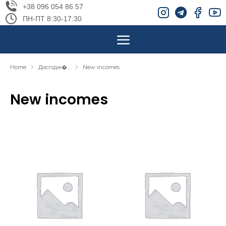
+38 096 054 86 57
ПН-ПТ 8:30-17:30
Home
Дослідж�…
New incomes
You are here:
New incomes