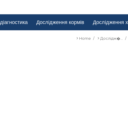
діагностика
Дослідження кормів
Дослідження х
Home
Дослідж�…
You are here: