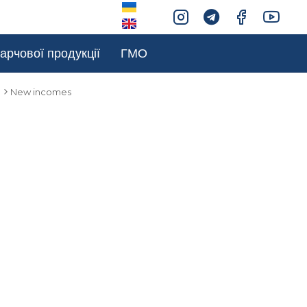
арчової продукції
ГМО
New incomes