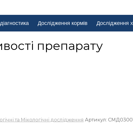
діагностика
Дослідження кормів
Дослідження х
ивості препарату
огічні та Мікологічні дослідження
Артикул:
СМД0300