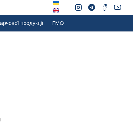
арчової продукції
ГМО
1