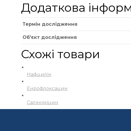
Додаткова інформ
Термін дослідження
Об'єкт дослідження
Схожі товари
Нафцилін
Енрофлоксацин
Саліноміцин