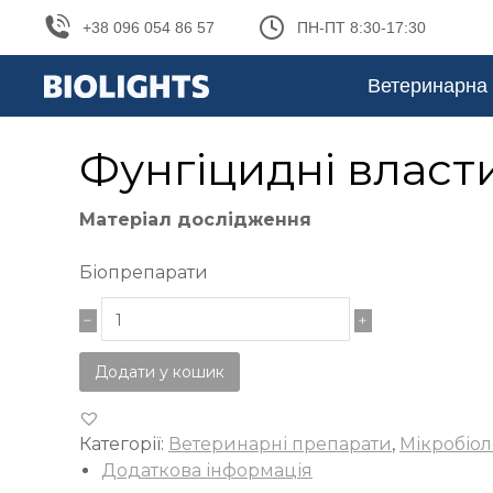
+38 096 054 86 57
ПН-ПТ 8:30-17:30
Ветеринарна 
Фунгіцидні власт
Матеріал дослідження
Біопрепарати
Додати у кошик
Категорії:
Ветеринарні препарати
,
Мікробіол
Додаткова інформація