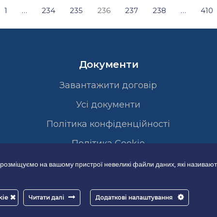
1
…
234
235
236
237
238
…
410
Документи
Завантажити договір
Усі документи
Політика конфіденційності
Полiтика Cookie
 розміщуємо на вашому пристрої невеликі файли даних, які називают
kie
Читати далі
Додаткові налаштування
Good-IT.com.ua for Biolights - All rights reserved.