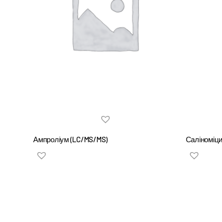
Ампроліум (LC/MS/MS)
Саліноміци