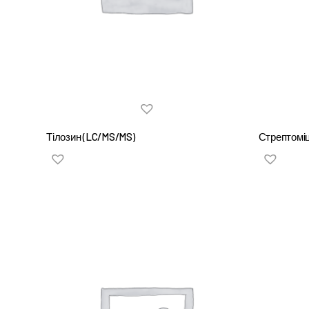
Тілозин (LC/MS/MS)
Стрептомі