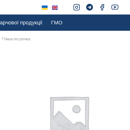
арчової продукції
ГМО
New incomes