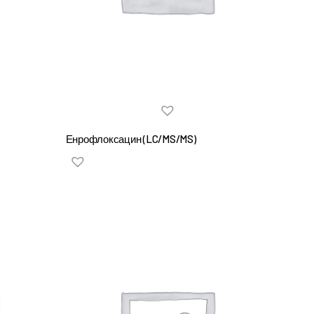
Енрофлоксацин (LC/MS/MS)