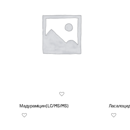
Мадураміцин (LC/MS/MS)
Ласалоцид