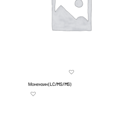
Монензин (LC/MS/MS)