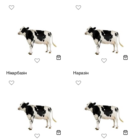
Нікарбазін
Наразін