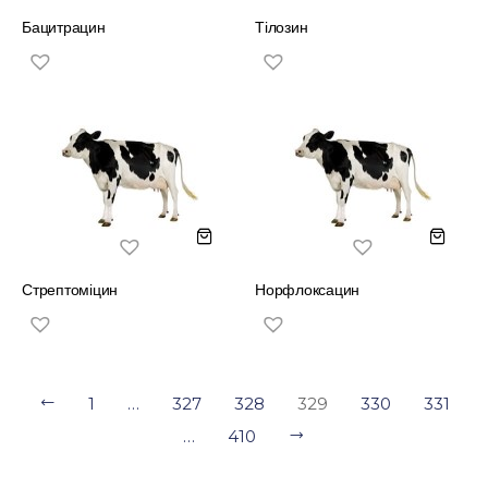
Бацитрацин
Тілозин
Стрептоміцин
Норфлоксацин
1
…
327
328
329
330
331
…
410