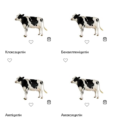
Клоксацилін
Бензилпеніцилін
Ампіцилін
Амоксицилін