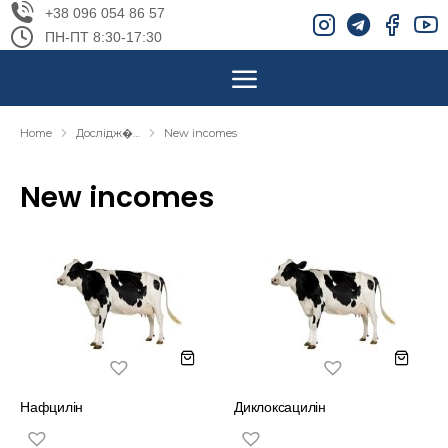
+38 096 054 86 57
ПН-ПТ 8:30-17:30
Home
Дослідж�…
New incomes
You are here:
New incomes
Нафцилін
Диклоксацилін