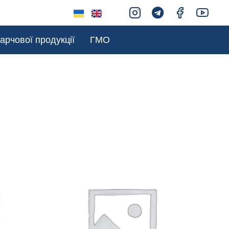
арчової продукції
ГМО