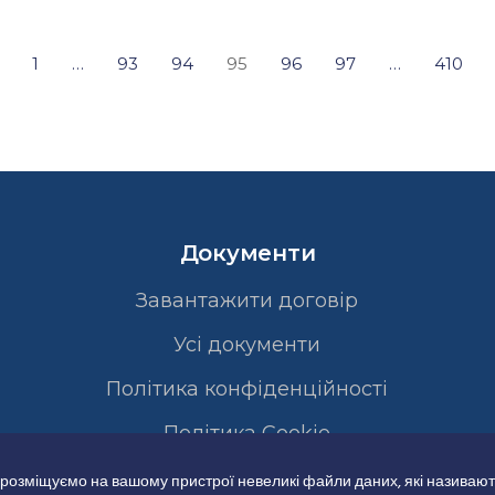
1
…
93
94
95
96
97
…
410
Документи
Завантажити договір
Усі документи
Політика конфіденційності
Полiтика Cookie
 розміщуємо на вашому пристрої невеликі файли даних, які називают