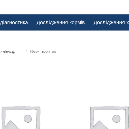
діагностика
Дослідження кормів
Дослідження х
New incomes
слідж�…