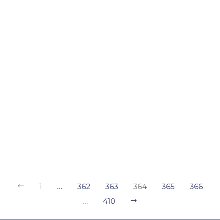
Додати у кошик
Додати у кошик
Охратокcин А (LC/MS/MS)
DON (вомітоксин,
дезоксиніваленол); (LC/MS/MS)
1
…
362
363
364
365
366
…
410