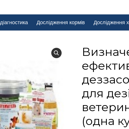
діагностика
Дослідження кормів
Дослідження х
Визнач
ефектив
деззасо
для дез
ветери
(одна к