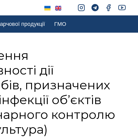
арчової продукції
ГМО
ення
ності дії
бів, призначених
інфекції об’єктів
нарного контролю
ультура)