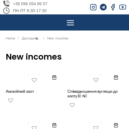
+38 096 054 86 57
ПН-ПТ 8:30-17:30
Home
Дослідж�…
New incomes
You are here:
New incomes
Амонійний азот
Співвідношення вуглецю до
азоту (C:N)