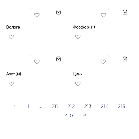
Волога
Фосфор (P)
Азот (N)
Цинк
1
…
211
212
213
214
215
…
410