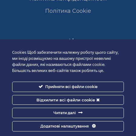
Полiтика Cookie
Сертифікати
Cookies Щоб забезпечити належну роботу цього сайту,
ми іноді розміщуємо на вашому пристрої невеликі
файли даних, які називаються файлами cookie.
Більшість великих веб-сайтів також роблять це.
Прийняти всі файли cookie
Відхилити всі файли cookie
Читати далі
Додаткові налаштування
Good-IT.com.ua for Biolights - All rights reserved.