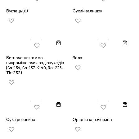
Вуглець (C)
Сухий залишок
Визначення гамма-
Зола
випромінюючих радіонуклідів
(Cs-134, Cs-137, K-40, Ra-226,
Th-232)
Суха речовина
Органічна речовина