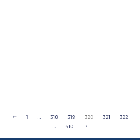
РНК коронавірусу SARS-CoV-2
РНК коронавірусу SARS-CoV-2
при дослідженні від 5 зразків
при дослідженні від 3 зразків
РНК коронавірусу SARS-CoV-2
Підрахунок кількості дріжджів і
пліснявих грибів
1
…
318
319
320
321
322
…
410