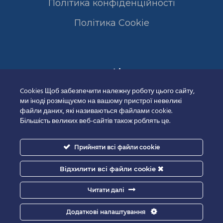
Політика конфіденційності
Полiтика Cookie
Сертифікати
Cookies Щоб забезпечити належну роботу цього сайту,
ми іноді розміщуємо на вашому пристрої невеликі
файли даних, які називаються файлами cookie.
Більшість великих веб-сайтів також роблять це.
Прийняти всі файли cookie
Відхилити всі файли cookie
Читати далі
Додаткові налаштування
Good-IT.com.ua for Biolights - All rights reserved.