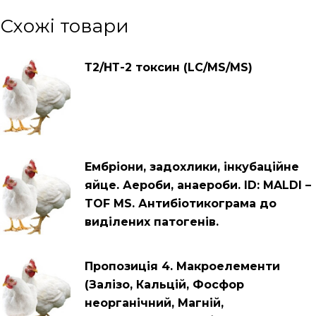
Схожі товари
Т2/НТ-2 токсин (LC/MS/MS)
Ембріони, задохлики, інкубаційне
яйце. Аероби, анаероби. ID: MALDI –
TOF MS. Антибіотикограма до
виділених патогенів.
Пропозиція 4. Макроелементи
(Залізо, Кальцій, Фосфор
неорганічний, Магній,