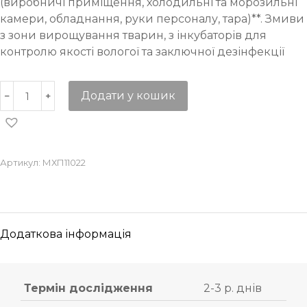
(виробничі приміщення, холодильні та морозильні
камери, обладнання, руки персоналу, тара)**. Змиви
з зони вирощування тварин, з інкубаторів для
контролю якості вологої та заключної дезінфекції
Додати у кошик
Артикул:
МХП11022
Додаткова інформація
Термін дослідження
2-3 р. днів