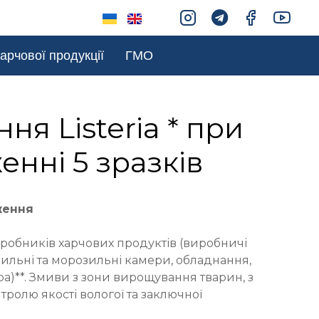
арчової продукції
ГМО
ня Listeria * при
енні 5 зразків
ження
иробників харчових продуктів (виробничі
ильні та морозильні камери, обладнання,
ра)**. Змиви з зони вирощування тварин, з
тролю якості вологої та заключної