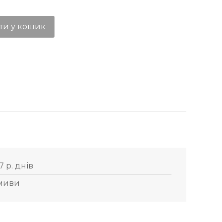
ти у кошик
7 р. днів
миви