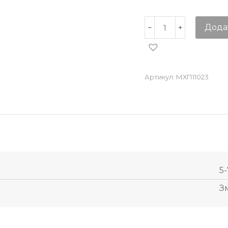
Дода
Артикул:
МХП11023
5-
З