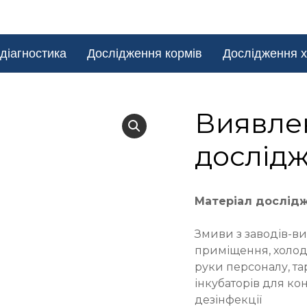
діагностика
Дослідження кормів
Дослідження х
Виявлен
дослідж
Матеріал дослід
Змиви з заводів-в
приміщення, холод
руки персоналу, та
інкубаторів для кон
дезінфекції