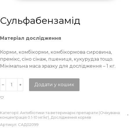
Сульфабензамід
Матеріал дослідження
Корми, комбікорми, комбікормова сировина,
премікс, сіно сінаж, пшениця, кукурудза тощо.
Мінімальна маса зразку для дослідження – 1 кг.
Додати у кошик
Категорії:
Антибіотики та ветеринарні препарати (Очікувана
концентрація 0.1-10 мг/кг)
,
Дослідження кормів
Артикул:
САД02099