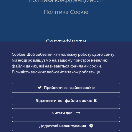
Політика конфіденційності
Полiтика Cookie
Сертифікати
Cookies Щоб забезпечити належну роботу цього сайту,
ми іноді розміщуємо на вашому пристрої невеликі
файли даних, які називаються файлами cookie.
Більшість великих веб-сайтів також роблять це.
Прийняти всі файли cookie
Відхилити всі файли cookie
Читати далі
Додаткові налаштування
Good-IT.com.ua for Biolights - All rights reserved.