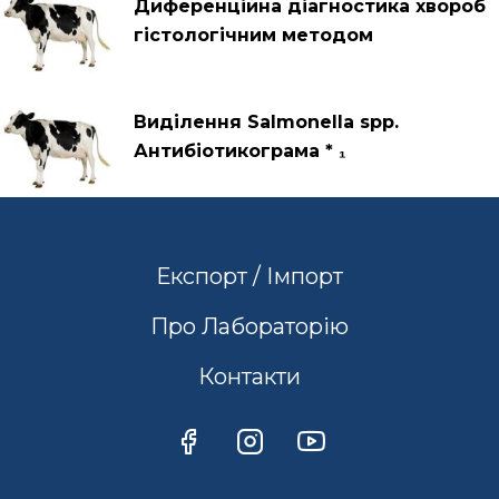
Диференційна діагностика хвороб
гістологічним методом
Виділення Salmonella spp.
Антибіотикограма * ₁
Експорт / Імпорт
Про Лабораторію
Контакти