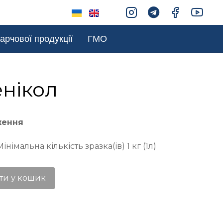
арчової продукції
ГМО
нікол
ження
німальна кількість зразка(ів) 1 кг (1л)
ти у кошик