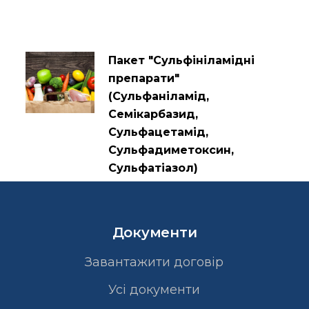
Пакет "Сульфініламідні
препарати"
(Сульфаніламід,
Семікарбазид,
Сульфацетамід,
Сульфадиметоксин,
Сульфатіазол)
Документи
Завантажити договір
Усі документи