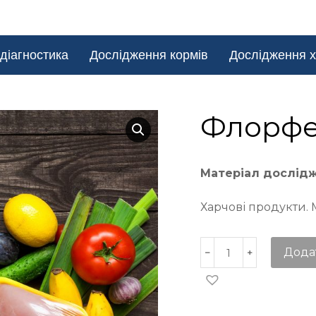
діагностика
Дослідження кормів
Дослідження х
Флорфе
Матеріал дослід
Харчові продукти. Мі
Дода