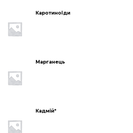
Каротиноїди
Марганець
Кадмій*