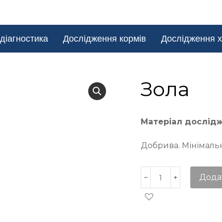
діагностика
Дослідження кормів
Дослідження х
Зола
Матеріал дослід
Добрива. Мінімальна
Дода