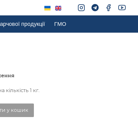
арчової продукції
ГМО
ження
 кількість 1 кг.
ти у кошик