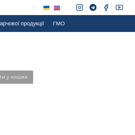
арчової продукції
ГМО
ти у кошик