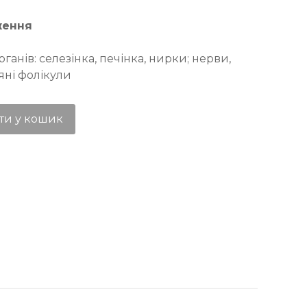
ження
ганів: селезінка, печінка, нирки; нерви,
’яні фолікули
ти у кошик