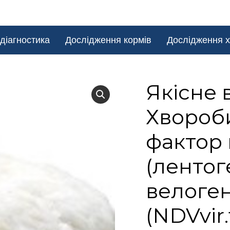
діагностика
Дослідження кормів
Дослідження х
Якісне 
Хвороб
фактор 
(лентог
велоге
(NDVvir.