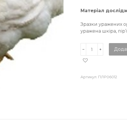
Матеріал дослід
Зразки уражених ор
уражена шкіра, пір
Дода
Артикул:
ПЛР06012