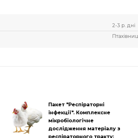
2-3 р. дні
Птахівни
Пакет "Респіраторні
інфекції". Комплексне
мікробіологічне
дослідження матеріалу з
респіраторного тракту: