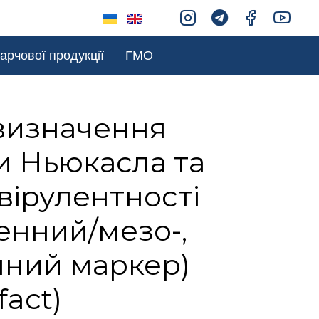
арчової продукції
ГМО
визначення
и Ньюкасла та
вірулентності
енний/мезо-,
нний маркер)
fact)