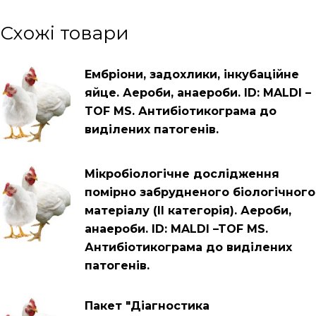
Схожі товари
Ембріони, задохлики, інкубаційне
яйце. Аероби, анаероби. ID: MALDI –
TOF MS. Антибіотикограма до
виділених патогенів.
Мікробіологічне дослідження
помірно забрудненого біологічного
матеріалу (ІІ категорія). Аероби,
анаероби. ID: MALDI –TOF MS.
Антибіотикограма до виділених
патогенів.
Пакет "Діагностика