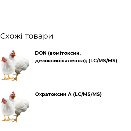
Схожі товари
DON (вомітоксин,
дезоксиніваленол); (LC/MS/MS)
Охратокcин А (LC/MS/MS)