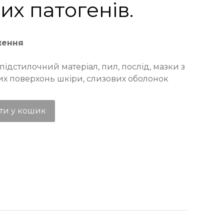
их патогенів.
ження
ї: підстилочний матеріал, пил, послід, мазки з
их поверхонь шкіри, слизових оболонок
ти у кошик