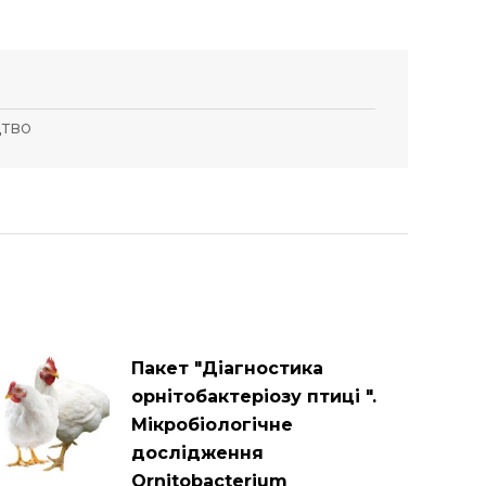
цтво
Пакет "Діагностика
орнітобактеріозу птиці ".
Мікробіологічне
дослідження
Ornitobacterium