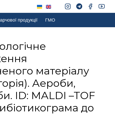
арчової продукції
ГМО
ологічне
ження
еного матеріалу
егорія). Аероби,
и. ID: MALDI –TOF
ибіотикограма до