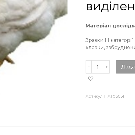
виділен
Матеріал дослід
Зразки ІІІ категорі
клоаки, забруднен
Дода
Артикул:
ПАТ06051