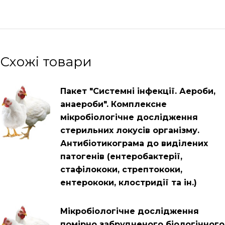
Схожі товари
Пакет "Системні інфекції. Аероби,
анаероби". Комплексне
мікробіологічне дослідження
стерильних локусів організму.
Антибіотикограма до виділених
патогенів (ентеробактерії,
стафілококи, стрептококи,
ентерококи, клостридії та ін.)
Мікробіологічне дослідження
помірно забрудненого біологічного