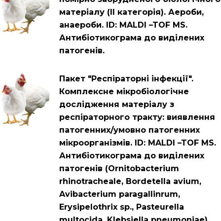
матеріалу (ІІ категорія). Аероби,
анаероби. ID: MALDI –TOF MS.
Антибіотикограма до виділених
патогенів.
Пакет "Респіраторні інфекції".
Комплексне мікробіологічне
дослідження матеріалу з
респіраторного тракту: виявлення
патогенних/умовно патогенних
мікроорганізмів. ID: MALDI –TOF MS.
Антибіотикограма до виділених
патогенів (Ornitobacterium
rhinotracheale, Bordetella avium,
Avibacterium paragallinrum,
Erysipelothrix sp., Pasteurella
multocida, Klebsiella pneumoniae).