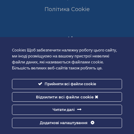
Полiтика Cookie
Сертифікати
Cookies Щоб забезпечити належну роботу цього сайту,
ми іноді розміщуємо на вашому пристрої невеликі
файли даних, які називаються файлами cookie.
Більшість великих веб-сайтів також роблять це.
Прийняти всі файли cookie
Відхилити всі файли cookie
Читати далі
Додаткові налаштування
Good-IT.com.ua for Biolights - All rights reserved.