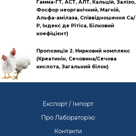
Гамма-ГТ, АСТ, АЛТ, Кальцій, Залізо,
Фосфор неорганічний, Магній,
Альфа-амілаза, Співвідношення Са/
Р, Індекс де Рітіса, Білковий
коефіцієнт)
Пропозиція 2. Нирковий комплекс
(Креатинін, Сечовина/Сечова
кислота, Загальний білок)
Експорт / Імпорт
Про Лабораторію
Контакти