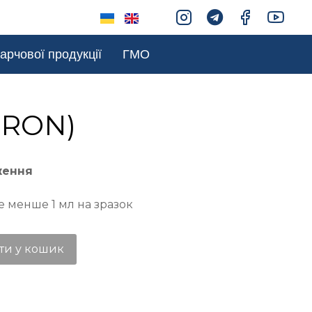
арчової продукції
ГМО
(IRON)
ження
е менше 1 мл на зразок
ти у кошик