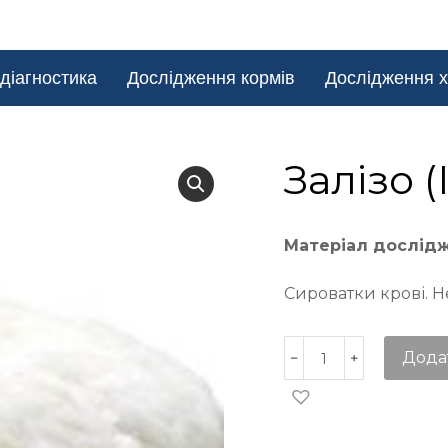
діагностика
Дослідження кормів
Дослідження х
Залізо 
Матеріал дослід
Сироватки крові. Н
Дода