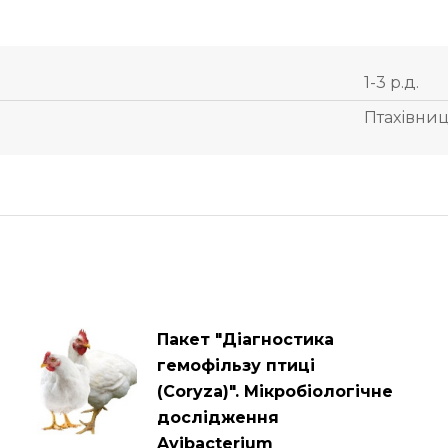
1-3 р.д.
Птахівни
Пакет "Діагностика
гемофільзу птиці
(Coryza)". Мікробіологічне
дослідження
Avibacterium