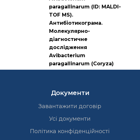
paragallinarum (ID: MALDI-
TOF MS).
Антибіотикограма.
Молекулярно-
діагностичне
дослідження
Avibacterium
paragallinarum (Coryza)
Документи
Завантажити договір
Усі документи
Політика конфіденційності