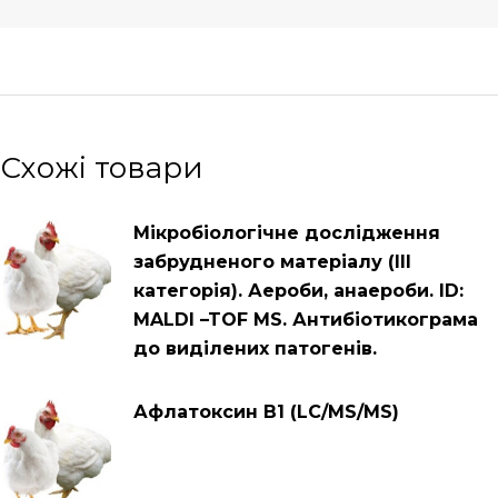
Схожі товари
Мікробіологічне дослідження
забрудненого матеріалу (ІІІ
категорія). Аероби, анаероби. ID:
MALDI –TOF MS. Антибіотикограма
до виділених патогенів.
Афлатоксин В1 (LC/MS/MS)