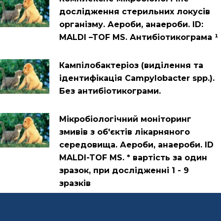
дослідження стерильних локусів
організму. Аероби, анаероби. ID:
MALDI –TOF MS. Антибіотикограма ¹
Кампілобактеріоз (виділення та
ідентифікація Campylobacter spp.).
Без антибіотикограми.
Мікробіологічний моніторинг
змивів з об'єктів лікарняного
середовища. Аероби, анаероби. ID
MALDI-TOF MS. * вартість за один
зразок, при дослідженні 1 - 9
зразків