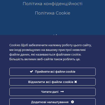
Політика конфіденційності
Полiтика Cookie
Сертифікати
Cookies Щоб забезпечити належну роботу цього сайту,
ми іноді розміщуємо на вашому пристрої невеликі
файли даних, які називаються файлами cookie.
Більшість великих веб-сайтів також роблять це.
Прийняти всі файли cookie
Відхилити всі файли cookie
Читати далі
Додаткові налаштування
Good-IT.com.ua for Biolights - All rights reserved.