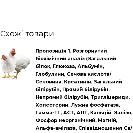
Схожі товари
Пропозиція 1. Розгорнутий
біохімічний аналіз (Загальний
білок, Глюкоза, Альбумін,
Глобулини, Сечова кислота/
Сечовина, Креатинін, Загальний
білірубін, Прямий білірубін,
Непрямий білірубін, Тригліцериди,
Холестерин, Лужна фосфатаза,
Гамма-ГТ, АСТ, АЛТ, Кальцій, Залізо,
Фосфор неорганічний, Магній,
Альфа-амілаза, Співвідношення Са/