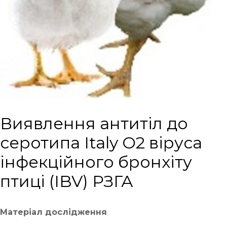
Виявлення антитіл до
серотипа Italy O2 віруса
інфекційного бронхіту
птиці (IBV) РЗГА
Матеріал дослідження